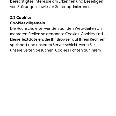
berechtigtes Interesse am Erkennen und Beseitigen
von Störungen sowie zur Seitenoptimierung.
3.2 Cookies
Cookies allgemein
Die Hochschule verwenden auf den Web-Seiten an
mehreren Stellen so genannte Cookies. Cookies sind
kleine Textdateien, die Ihr Browser auf Ihrem Rechner
speichert und unserem Server schickt, wenn Sie
unsere Seiten besuchen. Cookies richten auf Ihrem
Rechner keinen Schaden an und enthalten keine
Viren. Sie dienen dazu, unser Angebot
nutzerfreundlicher, effektiver und sicherer zu machen.
Die von uns verwendeten Cookies sind so genannte
Session-Cookies, die nach Ende Ihres Besuchs
automatisch gelöscht werden. Daneben kommt ein
Cookie für die Webanalyse zum Einsatz (siehe Absatz
Matomo). Sie haben die volle Kontrolle über die
Verwendung von Cookies: Durch eine Änderung der
Einstellungen in Ihrem Internetbrowser können Sie die
Übertragung von Cookies deaktivieren oder
einschränken. Bereits gespeicherte Cookies können