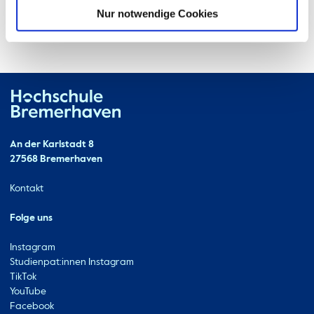
Nur notwendige Cookies
Hochschule Bremerhaven
Kontakt
An der Karlstadt 8
27568 Bremerhaven
Ressourcen
Kontakt
Folge uns
Instagram
Studienpat:innen Instagram
TikTok
YouTube
Facebook