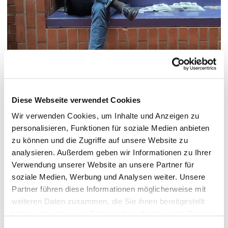
© Hochschule Bremerhaven
/
Andreas Seegelken
Diese Webseite verwendet Cookies
Wir verwenden Cookies, um Inhalte und Anzeigen zu
Funktionen:
Leitung Gebäudemanagement
personalisieren, Funktionen für soziale Medien anbieten
zu können und die Zugriffe auf unsere Website zu
analysieren. Außerdem geben wir Informationen zu Ihrer
Verwendung unserer Website an unsere Partner für
Termin vereinbaren
soziale Medien, Werbung und Analysen weiter. Unsere
Partner führen diese Informationen möglicherweise mit
weiteren Daten zusammen, die Sie ihnen bereitgestellt
+49 4714823660
Tel.:
haben oder die sie im Rahmen Ihrer Nutzung der Dienste
gesammelt haben.