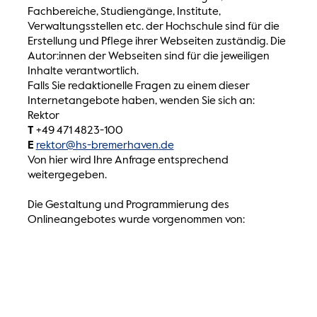
Fachbereiche, Studiengänge, Institute,
Verwaltungsstellen etc. der Hochschule sind für die
Erstellung und Pflege ihrer Webseiten zuständig. Die
Autor:innen der Webseiten sind für die jeweiligen
Inhalte verantwortlich.
Falls Sie redaktionelle Fragen zu einem dieser
Internetangebote haben, wenden Sie sich an:
Rektor
T
+49 471 4823-100
E
rektor@hs-bremerhaven.de
Von hier wird Ihre Anfrage entsprechend
weitergegeben.
Die Gestaltung und Programmierung des
Onlineangebotes wurde vorgenommen von:
neusta GmbH
Konsul-Smidt-Str. 24, 28217 Bremen
T
+49 421
20696-0
E
info@neusta.de
W
www.team-neusta.de