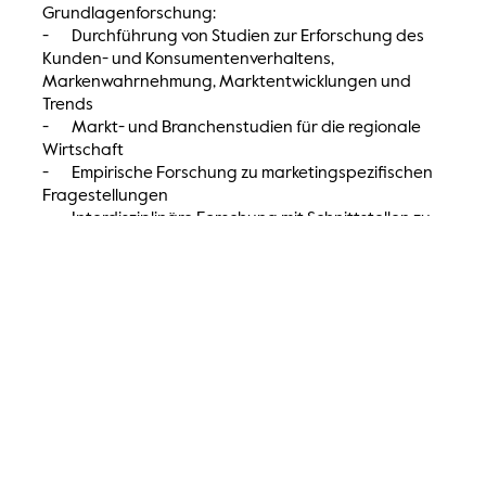
Grundlagenforschung:
- Durchführung von Studien zur Erforschung des
Kunden- und Konsumentenverhaltens,
Markenwahrnehmung, Marktentwicklungen und
Trends
- Markt- und Branchenstudien für die regionale
Wirtschaft
- Empirische Forschung zu marketingspezifischen
Fragestellungen
- Interdisziplinäre Forschung mit Schnittstellen zu
anderen Disziplinen wie Psychologie oder
Technologie
Forschungs- und wissenschaftliche
Beratungsprojekte zu den Themen:
- Strategische Ausrichtung des Marketings
- Markt- und Wettbewerbsanalyse
- Analyse der Vertriebsstruktur, Ableitung von
Vertriebsstrategien
- Entwicklung nachhaltiger Marketingstrategien,
die ökologische, soziale und ökonomische Aspekte