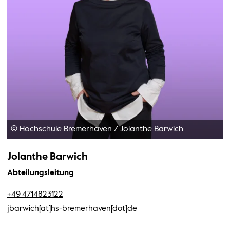
© Hochschule Bremerhaven
/
Jolanthe Barwich
Jolanthe Barwich
Abteilungsleitung
+49 4714823122
jbarwich[at]hs-bremerhaven[dot]de