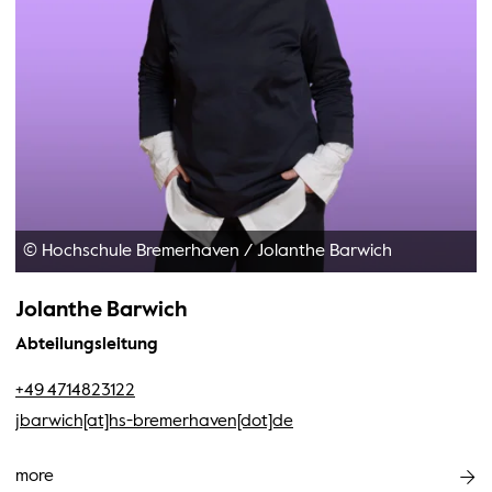
© Hochschule Bremerhaven
/
Jolanthe Barwich
Jolanthe Barwich
Abteilungsleitung
+49 4714823122
jbarwich[at]hs-bremerhaven[dot]de
more