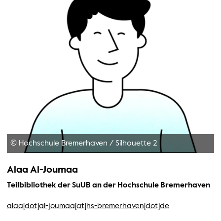
© Hochschule Bremerhaven
/
Silhouette 2
Alaa Al-Joumaa
Teilbibliothek der SuUB an der Hochschule Bremerhaven
alaa[dot]al-joumaa[at]hs-bremerhaven[dot]de