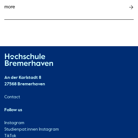
more
Hochschule Bremerhaven
Contact
An der Karlstadt 8
27568 Bremerhaven
Ressourcen
Contact
Follow us
Instagram
Studienpat:innen Instagram
TikTok