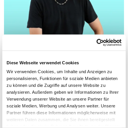
Diese Webseite verwendet Cookies
© Hochschule Bremerhaven
/
Marc-Kevin Baer
Wir verwenden Cookies, um Inhalte und Anzeigen zu
personalisieren, Funktionen für soziale Medien anbieten
Marc-Kevin Baer
zu können und die Zugriffe auf unsere Website zu
Wissenschaftlicher Mitarbeiter
analysieren. Außerdem geben wir Informationen zu Ihrer
Verwendung unserer Website an unsere Partner für
+49 4714823630
soziale Medien, Werbung und Analysen weiter. Unsere
mbaer[at]hs-bremerhaven[dot]de
Partner führen diese Informationen möglicherweise mit
weiteren Daten zusammen, die Sie ihnen bereitgestellt
more
haben oder die sie im Rahmen Ihrer Nutzung der Dienste