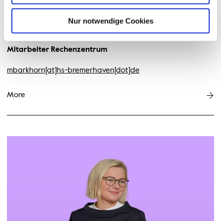
© Hochschule Bremerhaven
/
Silhouette 2
Nur notwendige Cookies
Markus Barkhorn
Mitarbeiter Rechenzentrum
mbarkhorn[at]hs-bremerhaven[dot]de
More