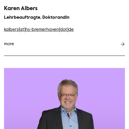
Karen Albers
Lehrbeauftragte, Doktorandin
kalbers[at]hs-bremerhaven[dot]de
more