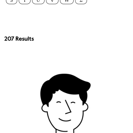
S
T
U
V
W
Z
207 Results