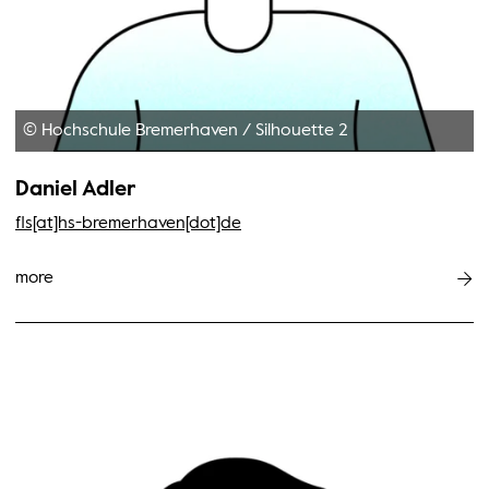
© Hochschule Bremerhaven
/
Silhouette 2
Daniel Adler
fls[at]hs-bremerhaven[dot]de
more