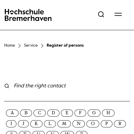
Hochschule Bremerhaven
Home
Service
Register of persons
Suche ausführen
A
B
C
D
E
F
G
H
I
J
K
L
M
N
O
P
R