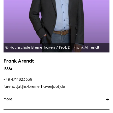
© Hochschule Bremerhaven
/
Prof. Dr. Frank Ahrendt
Frank Arendt
ISSM
+49 4714823339
farendt[at]hs-bremerhaven[dot]de
more