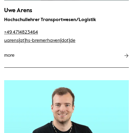
Uwe Arens
Hochschullehrer Transportwesen/Logistik
+49 4714823464
uarens[at]hs-bremerhaven[dot]de
more