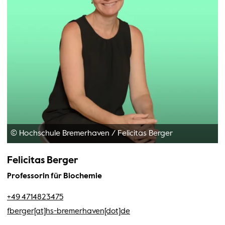
© Hochschule Bremerhaven
/
Felicitas Berger
Felicitas Berger
Professorin für Biochemie
+49 4714823475
fberger[at]hs-bremerhaven[dot]de