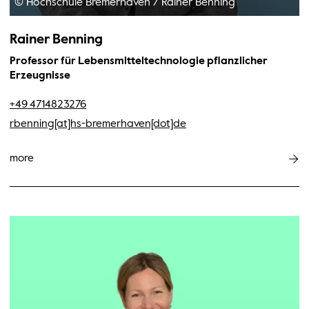
© Hochschule Bremerhaven
/
Rainer Benning
Rainer Benning
Professor für Lebensmitteltechnologie pflanzlicher
Erzeugnisse
+49 4714823276
rbenning[at]hs-bremerhaven[dot]de
more