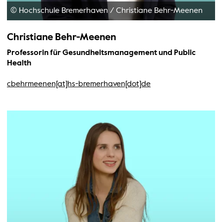
© Hochschule Bremerhaven
/
Christiane Behr-Meenen
Christiane Behr-Meenen
Professorin für Gesundheitsmanagement und Public
Health
cbehrmeenen[at]hs-bremerhaven[dot]de