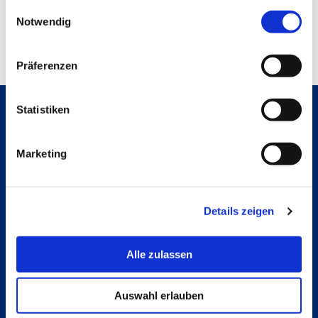
gesammelt haben.
Einwilligungsauswahl
Notwendig
Präferenzen
Statistiken
Hochschule Bremerhaven
Marketing
Contact
An der Karlstadt 8
27568 Bremerhaven
Ressourcen
Contact
Details zeigen
Follow us
Alle zulassen
Instagram
Studienpat:innen Instagram
TikTok
Auswahl erlauben
YouTube