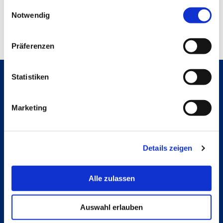
gesammelt haben.
Einwilligungsauswahl
Notwendig
Präferenzen
Statistiken
Hochschule Bremerhaven
Marketing
Contact
An der Karlstadt 8
27568 Bremerhaven
Ressourcen
Contact
Details zeigen
Follow us
Alle zulassen
Instagram
Studienpat:innen Instagram
TikTok
Auswahl erlauben
YouTube