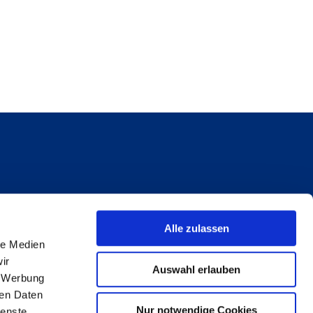
Alle zulassen
le Medien
ir
Auswahl erlauben
, Werbung
ren Daten
Nur notwendige Cookies
ienste