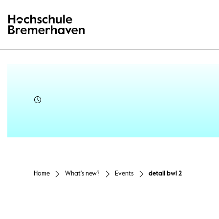
Hochschule Bremerhaven
Home
What's new?
Events
detail bwl 2