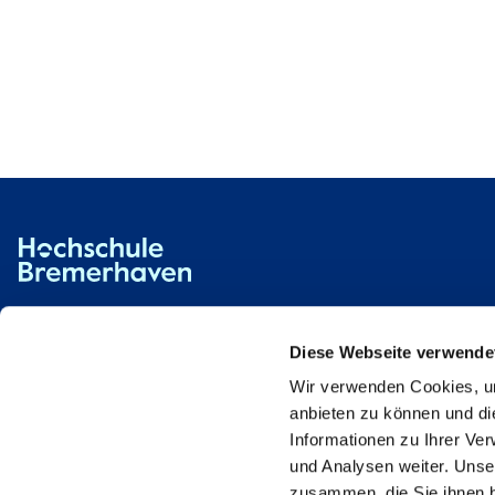
Hochschule Bremerhaven
Contact
An der Karlstadt 8
27568 Bremerhaven
Diese Webseite verwende
Wir verwenden Cookies, um
Ressourcen
Contact
anbieten zu können und di
Informationen zu Ihrer Ve
und Analysen weiter. Unse
zusammen, die Sie ihnen b