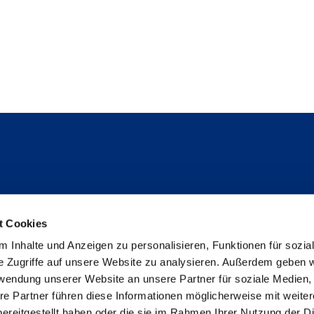
Follow us
t Cookies
Instagram
 Inhalte und Anzeigen zu personalisieren, Funktionen für sozia
Studienpat:innen Instagram
e Zugriffe auf unsere Website zu analysieren. Außerdem geben w
TikTok
rwendung unserer Website an unsere Partner für soziale Medien
YouTube
re Partner führen diese Informationen möglicherweise mit weite
Facebook
ereitgestellt haben oder die sie im Rahmen Ihrer Nutzung der D