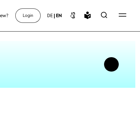
new?
DE
|
EN
Login