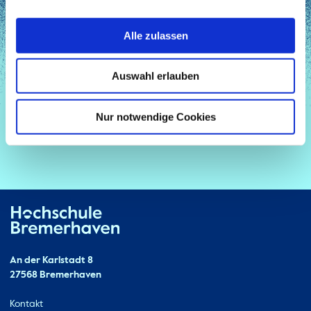
Alle zulassen
Auswahl erlauben
Nur notwendige Cookies
Hochschule Bremerhaven
Kontakt
An der Karlstadt 8
27568 Bremerhaven
Ressourcen
Kontakt