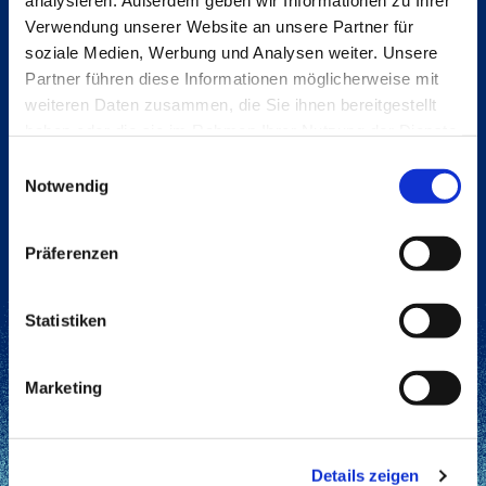
analysieren. Außerdem geben wir Informationen zu Ihrer
404-Fehler
Verwendung unserer Website an unsere Partner für
diese
soziale Medien, Werbung und Analysen weiter. Unsere
Entschuldigung
Partner führen diese Informationen möglicherweise mit
Seite konnte nicht
weiteren Daten zusammen, die Sie ihnen bereitgestellt
gefunden werden.
haben oder die sie im Rahmen Ihrer Nutzung der Dienste
gesammelt haben.
Einwilligungsauswahl
Notwendig
Präferenzen
Zurück zur Startseite
Statistiken
Marketing
Details zeigen