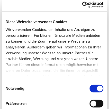
Diese Webseite verwendet Cookies
Wir verwenden Cookies, um Inhalte und Anzeigen zu
personalisieren, Funktionen für soziale Medien anbieten
© Hochschule Bremerhaven
/
Jana Dierks
zu können und die Zugriffe auf unsere Website zu
analysieren. Außerdem geben wir Informationen zu Ihrer
Verwendung unserer Website an unsere Partner für
soziale Medien, Werbung und Analysen weiter. Unsere
Funktionen:
Praxiskoordinatorin im Studiengang Soziale Arbeit
Partner führen diese Informationen möglicherweise mit
weiteren Daten zusammen, die Sie ihnen bereitgestellt
haben oder die sie im Rahmen Ihrer Nutzung der Dienste
Termin vereinbaren
gesammelt haben.
Einwilligungsauswahl
Notwendig
jdierks[at]hs-bremerhaven[dot]de
Email:
Präferenzen