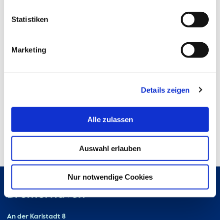
Postanschrift:
An der Karlstadt 8
Statistiken
27568 Bremerhaven
Marketing
Details zeigen
Alle zulassen
Auswahl erlauben
Nur notwendige Cookies
Hochschule Bremerhaven
Kontakt
An der Karlstadt 8