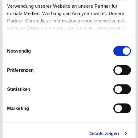
Weitere Informationen unter
www.smart-mobility-
Verwendung unserer Website an unsere Partner für
institute.de
.
soziale Medien, Werbung und Analysen weiter. Unsere
Partner führen diese Informationen möglicherweise mit
weiteren Daten zusammen, die Sie ihnen bereitgestellt
haben oder die sie im Rahmen Ihrer Nutzung der Dienste
gesammelt haben.
Einwilligungsauswahl
Notwendig
Präferenzen
Statistiken
Marketing
© Prof. Dr.-Ing. Benjamin Wagner vom Berg
Details zeigen