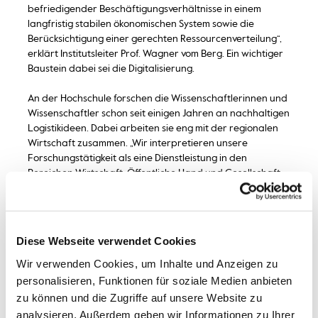
befriedigender Beschäftigungsverhältnisse in einem
langfristig stabilen ökonomischen System sowie die
Berücksichtigung einer gerechten Ressourcenverteilung“,
erklärt Institutsleiter Prof. Wagner vom Berg. Ein wichtiger
Baustein dabei sei die Digitalisierung.
An der Hochschule forschen die Wissenschaftlerinnen und
Wissenschaftler schon seit einigen Jahren an nachhaltigen
Logistikideen. Dabei arbeiten sie eng mit der regionalen
Wirtschaft zusammen. „Wir interpretieren unsere
Forschungstätigkeit als eine Dienstleistung in den
Bereichen Wirtschaft, Öffentliche Hand und Gesellschaft
bei der Implementierung der Nachhaltigkeit in allen drei
Dimensionen. Nur auf diese Weise sind beispielsweise auch
die übergeordneten Klimaziele erreichbar und kann
Forschung in einer direkten Umsetzung zur notwendigen
Diese Webseite verwendet Cookies
Transformation in den genannten Bereichen beitragen“, so
Wir verwenden Cookies, um Inhalte und Anzeigen zu
Prof. Wagner vom Berg. Neben Einsatzmöglichkeiten von
Wasserstoffantrieben im Güterverkehr gehört auch die
personalisieren, Funktionen für soziale Medien anbieten
Stärkung regionaler Händler zu den Forschungsthemen.
zu können und die Zugriffe auf unsere Website zu
analysieren. Außerdem geben wir Informationen zu Ihrer