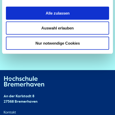
Alle zulassen
Auswahl erlauben
Nur notwendige Cookies
Hochschule Bremerhaven
Kontakt
An der Karlstadt 8
27568 Bremerhaven
Ressourcen
Kontakt