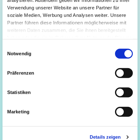
analysieren. Außerdem geben wir Informationen zu Ihrer
Verwendung unserer Website an unsere Partner für
soziale Medien, Werbung und Analysen weiter. Unsere
Antrittsvorlesung von Prof. Dr. Katharina Theis-
Partner führen diese Informationen möglicherweise mit
Bröhl
weiteren Daten zusammen, die Sie ihnen bereitgestellt
für die
Herzlichen Dank
haben oder die sie im Rahmen Ihrer Nutzung der Dienste
Anmeldung.
gesammelt haben.
Einwilligungsauswahl
Notwendig
Bitte prüfen Sie Ihr E-Mail Postfach. Sie erhalten von uns eine
Nachricht zur finalen Bestätigung Ihrer Anmeldung.
Präferenzen
Statistiken
Marketing
Details zeigen