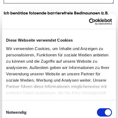
Ich benötige folgende barrierefreie Bedingungen (z.B.
barrierefreien Zugang, etc.)
Diese Webseite verwendet Cookies
Wir verwenden Cookies, um Inhalte und Anzeigen zu
*
Hiermit stimme ich den
Datenschutzbestimmungen
zu.
personalisieren, Funktionen für soziale Medien anbieten
Ich möchte, dass die Hochschule Bremerhaven meine angegebenen
zu können und die Zugriffe auf unsere Website zu
Daten speichert und mich per E - Mail über zukünftige
analysieren. Außerdem geben wir Informationen zu Ihrer
Veranstaltungen zum Austausch zwischen Wirtschaft und
Verwendung unserer Website an unsere Partner für
Wissenschaft informiert. Eine Weitergabe meiner Daten an Dritte
erfolgt nicht. (Diese Einwilligung ist freiwillig und keine
soziale Medien, Werbung und Analysen weiter. Unsere
Voraussetzung für die Teilnahme.)
Partner führen diese Informationen möglicherweise mit
weiteren Daten zusammen, die Sie ihnen bereitgestellt
haben oder die sie im Rahmen Ihrer Nutzung der Dienste
Absenden
gesammelt haben.
Einwilligungsauswahl
Notwendig