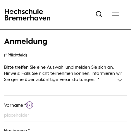
Hochschule Bremerhaven
Anmeldung
(* Pflichtfeld)
Pflichtfelder sind mit einem Sternchen (*) gekennzeichnet und müssen 
Bitte treffen Sie eine Auswahl und melden Sie sich an.
Hinweis: Falls Sie nicht teilnehmen können, informieren wir
Sie gerne über zukünftige Veranstaltungen.
*
Vorname *
Weitere Informationen zu Vorname
Hilfetext