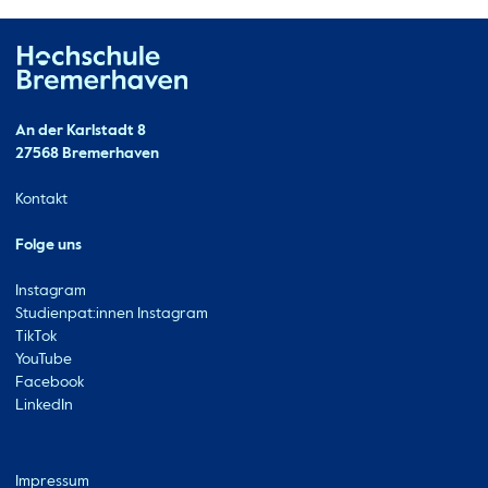
Hochschule Bremerhaven
Kontakt
An der Karlstadt 8
27568 Bremerhaven
Ressourcen
Kontakt
Folge uns
Instagram
Studienpat:innen Instagram
TikTok
YouTube
Facebook
LinkedIn
Metabar
Impressum