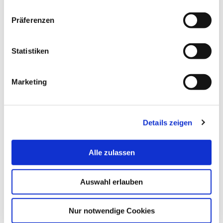
Präferenzen
Hinweis
Statistiken
Wir bemühen uns, Professor:innen aus den von Ihnen
genannten Bereichen einzuladen. Da die finale
Zusammensetzung jedoch von den jeweiligen
Marketing
Verfügbarkeiten abhängt, können wir nicht
garantieren, dass alle genannten Fachbereiche
vertreten sein werden. Es wird jedes
Forschungscluster vertreten sein.
Details zeigen
Forschungscluster der Hochschule Bremerhaven
Alle zulassen
Auswahl erlauben
Datenschutzhinweis
Nur notwendige Cookies