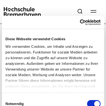
Hochschule Bremerhaven
Vielen Dank für
Diese Webseite verwendet Cookies
Deine
Wir verwenden Cookies, um Inhalte und Anzeigen zu
Eine
personalisieren, Funktionen für soziale Medien anbieten
Anmeldung.
zu können und die Zugriffe auf unsere Website zu
Bestätigungsmail
analysieren. Außerdem geben wir Informationen zu Ihrer
wird an die
Verwendung unserer Website an unsere Partner für
angegebene
soziale Medien, Werbung und Analysen weiter. Unsere
Partner führen diese Informationen möglicherweise mit
Mailadresse
weiteren Daten zusammen, die Sie ihnen bereitgestellt
gesendet.
haben oder die sie im Rahmen Ihrer Nutzung der Dienste
gesammelt haben.
Einwilligungsauswahl
Notwendig