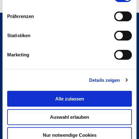
Präferenzen
Statistiken
Hochschule Bremerhaven
Kontakt
An der Karlstadt 8
27568 Bremerhaven
Marketing
Ressourcen
Kontakt
Folge uns
Details zeigen
Instagram
Studienpat:innen Instagram
Alle zulassen
TikTok
YouTube
Facebook
Auswahl erlauben
LinkedIn
Nur notwendige Cookies