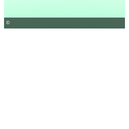
©
Entwicklung eines Quorum Sensing basierten
Vor-Ort Detektionssystems für den Nachweis
von L. monocytogenes in der Matrix Milch
QS-Listeria
Entwicklung der biochemischen Kopplungsverfahren zur
Antikörper-lmmobilisierung sowie der QS-Bakterien auf dem
innovativen, für 25 ml ausgelegten Lateral Flow. Ermittlung der
optimalen Reaktionsbedingungen für den Nachweis von 1 CFU L.
monocytogenes.
QS-Listeria