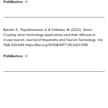
Publikation
Buhalis, D. , Papathanassis, A. & Vafeidou, M. (2022). Smart
Cruising: smart technology applications and their diffusion in
cruise tourism. Journal of Hospitality and Tourism Technology. Vol.
13(4): 626-649. https://doi.org/10.1108/JHTT-05-2021-0155
Publikation
Papathanassis, A. (2022). Yellow Tourism. In D.Buhalis (ed),
Encyclopedia of Tourism Management and Marketing.
Cheltenham: Edward Elgar Publishing. 823-825.
https://doi.org/10.4337/9781800377486.yellow.tourism