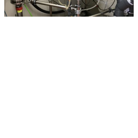
© Ulf Daniel Kück
WECK
Hier wird ein anaerober Membran-Bioreaktor verwendet, der es
ermöglicht 90% der organischen Stoffe für die Biogasproduktion
zu verwenden, anstatt sie wie bisher überwiegend direkt in CO2
umzuwandeln. Mit natürlichem Zeolith-Mineral wird Ammonium
entfernt und kann in Düngemittel umgewandelt werden.