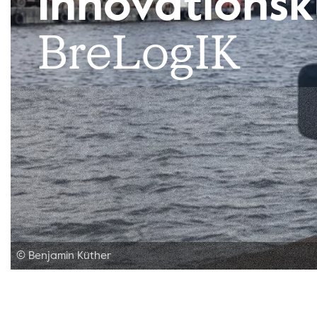
Innovationsk
BreLogIK
© Benjamin Küther