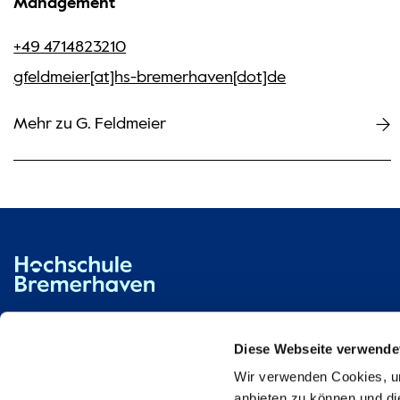
Management
+49 4714823210
gfeldmeier[at]hs-bremerhaven[dot]de
Mehr zu G. Feldmeier
Hochschule Bremerhaven
Kontakt
An der Karlstadt 8
27568 Bremerhaven
Diese Webseite verwende
Wir verwenden Cookies, um
Ressourcen
Kontakt
anbieten zu können und di