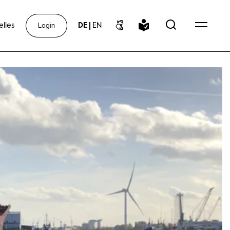
elles
DE
|
EN
Login