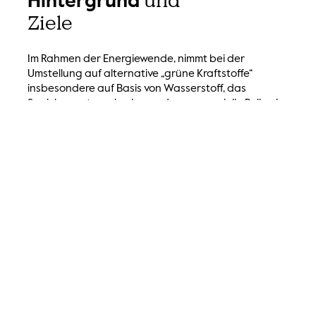
und
Hintergrund
Ziele
Im Rahmen der Energiewende, nimmt bei der
Umstellung auf alternative „grüne Kraftstoffe“
insbesondere auf Basis von Wasserstoff, das
Speichersystem eine besondere, essenzielle Rolle ein.
Dies bedeutet, dass der Umstieg auf
wasserstoffbasierte CO2-neutrale Kraftstoffe
(Methanol, Wasserstoff, Ammoniak, etc.) nur gelingen
kann, wenn die Speicherung bzw. Betankung sicher,
zuverlässig und mit ausreichender Energiedichte
möglich ist. Im Vergleich z.B zum Erdgas enthält die
gleiche Menge Wasserstoff etwa 2,3-mal mehr, im
Vergleich zu Diesel sogar 2,8-mal mehr Energie.
Gleichzeitig kann Wasserstoff, im Gegensatz zu
elektrischer Energie, konventionell in Tanks
gespeichert und aufbauend auf bestehender
Infrastruktur transportiert und vertrieben werden.
Deshalb ist die Rolle von Wasserstoff als wichtiger
CO2-neutraler Energieträger der Zukunft