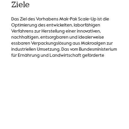
Ziele
Das Ziel des Vorhabens Mak-Pak Scale-Up ist die
Optimierung des entwickelten, laborfähigen
Verfahrens zur Herstellung einer innovativen,
nachhaltigen, entsorgbaren und idealerweise
essbaren Verpackungslösung aus Makroalgen zur
industriellen Umsetzung. Das vom Bundesministerium
für Ernährung und Landwirtschaft geförderte
Projekt Mak-Pak (Förderperiode 03/2018 bis
02/2020) hat zur erfolgreichen Entwicklung eines
funktionellen Verpackungs-Prototyps auf Basis von
Makroalgen inklusive der angeschlossenen
Makroalgenkultivierung im Labor- und
Technikumsmaßstab geführt. Um die Marktreife und
wirtschaftliche Tragfähigkeit des
Verpackungsproduktes zu erlangen, wird das
Verfahren neben dem Basismaterial Makroalge,
durch additive, nachhaltige und bio-basierte
Materialien aus der angrenzenden Agrar- und
Ernährungsindustrie erweitert und unter