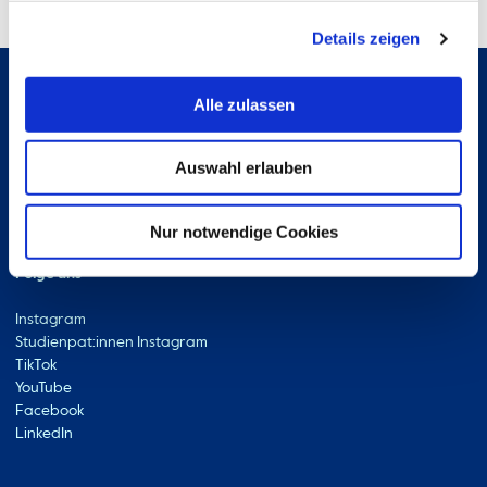
Details zeigen
Alle zulassen
Hochschule Bremerhaven
Kontakt
An der Karlstadt 8
Auswahl erlauben
27568 Bremerhaven
Ressourcen
Kontakt
Nur notwendige Cookies
Folge uns
Instagram
Studienpat:innen Instagram
TikTok
YouTube
Facebook
LinkedIn