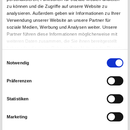
Embedded Systems Design
zu können und die Zugriffe auf unsere Website zu
analysieren. Außerdem geben wir Informationen zu Ihrer
Verwendung unserer Website an unsere Partner für
Integrated Safety and Security Management
soziale Medien, Werbung und Analysen weiter. Unsere
Partner führen diese Informationen möglicherweise mit
weiteren Daten zusammen, die Sie ihnen bereitgestellt
Lebensmitteltechnologie
haben oder die sie im Rahmen Ihrer Nutzung der Dienste
gesammelt haben.
Einwilligungsauswahl
Notwendig
Logistics Engineering and Management
Präferenzen
Process Engineering and Energy Technology
Statistiken
Marketing
Windenergietechnik