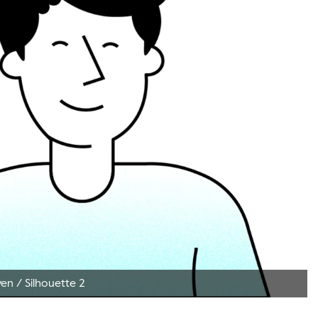
ven
/
Silhouette 2