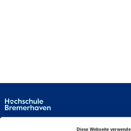
Hochschule Bremerhaven
Contact
An der Karlstadt 8
27568 Bremerhaven
Diese Webseite verwende