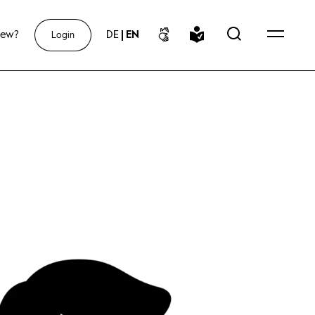
new?
DE
|
EN
Login