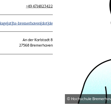
+49 4714823422
age[at]hs-bremerhaven[dot]de
An der Karlstadt 8
27568 Bremerhaven
© Hochschule Bremerha