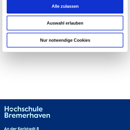
Alle zulassen
Room:
Fährhaus1Loft
Auswahl erlauben
Nur notwendige Cookies
Hochschule Bremerhaven
Contact
An der Karlstadt 8