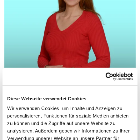
© Hochschule Bremerhaven
/
Ann-Cathrin Scheider
Diese Webseite verwendet Cookies
Wir verwenden Cookies, um Inhalte und Anzeigen zu
Functions:
Lehrkraft für besondere Aufgaben
personalisieren, Funktionen für soziale Medien anbieten
Tasks:
"Gründung, Innovation, Führung" Team Coach &
zu können und die Zugriffe auf unsere Website zu
Qualitätsmanagement "International Tourism
analysieren. Außerdem geben wir Informationen zu Ihrer
Management: Cruise Business/ Innovation"
Verwendung unserer Website an unsere Partner für
Dozentin & Qualitätsmanagement BeProf