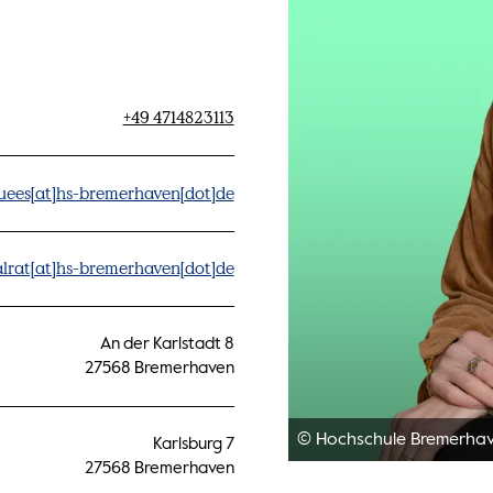
+49 4714823113
uees[at]hs-bremerhaven[dot]de
lrat[at]hs-bremerhaven[dot]de
An der Karlstadt 8
27568 Bremerhaven
© Hochschule Bremerha
Karlsburg 7
27568 Bremerhaven