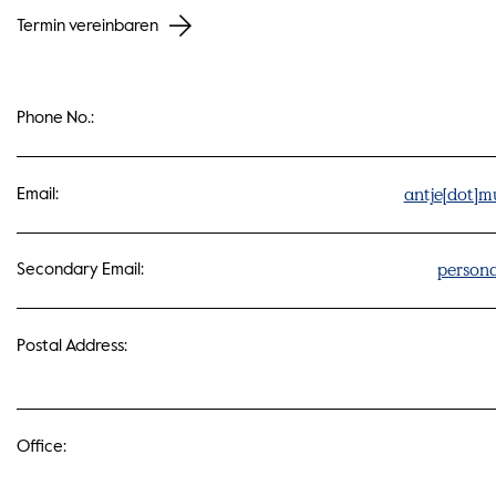
Termin vereinbaren
Phone No.:
antje[dot]m
Email:
persona
Secondary Email:
Postal Address:
Office: