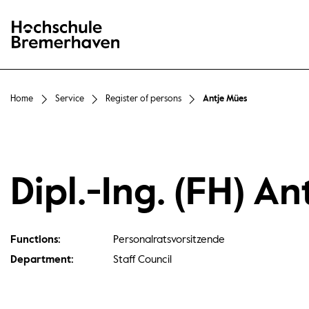
Hochschule Bremerhaven
Home
Service
Register of persons
Antje Mües
Dipl.-Ing. (FH) A
Functions:
Personalratsvorsitzende
Department:
Staff Council