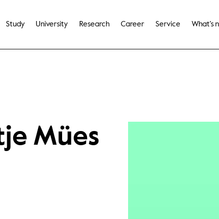
Study
University
Research
Career
Service
What's 
ntje Mües