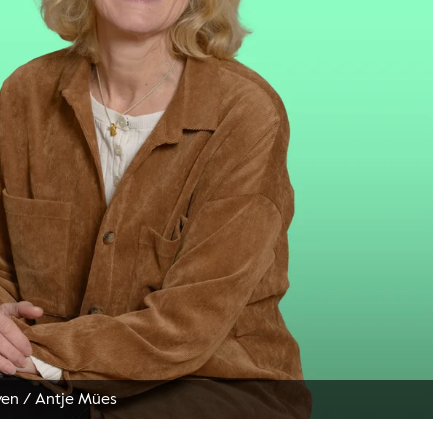
ven
/
Antje Mües