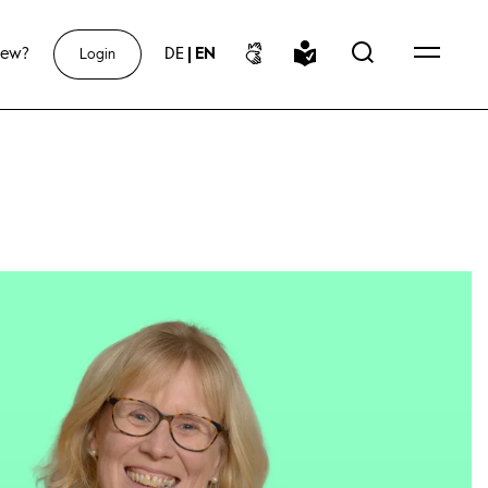
new?
DE
|
EN
Login