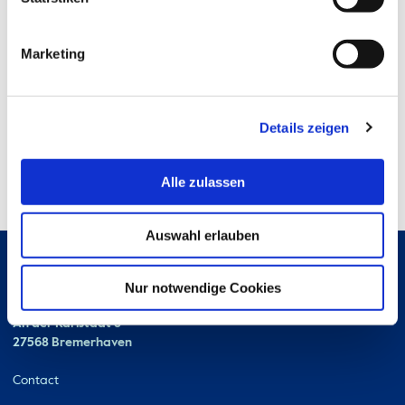
Marketing
Details zeigen
Alle zulassen
Auswahl erlauben
Nur notwendige Cookies
Hochschule Bremerhaven
Contact
An der Karlstadt 8
27568 Bremerhaven
Ressourcen
Contact