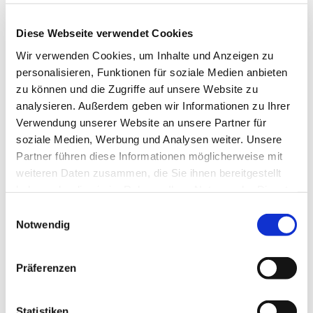
Diese Webseite verwendet Cookies
Wir verwenden Cookies, um Inhalte und Anzeigen zu
personalisieren, Funktionen für soziale Medien anbieten
zu können und die Zugriffe auf unsere Website zu
analysieren. Außerdem geben wir Informationen zu Ihrer
Verwendung unserer Website an unsere Partner für
soziale Medien, Werbung und Analysen weiter. Unsere
© Hochschule Bremerhaven
/
Silhouette 2
Partner führen diese Informationen möglicherweise mit
weiteren Daten zusammen, die Sie ihnen bereitgestellt
haben oder die sie im Rahmen Ihrer Nutzung der Dienste
Department:
IT Infrastructure
gesammelt haben.
Einwilligungsauswahl
Notwendig
Präferenzen
Postal Address:
An der Karlstadt 8
27568 Bremerhaven
Statistiken