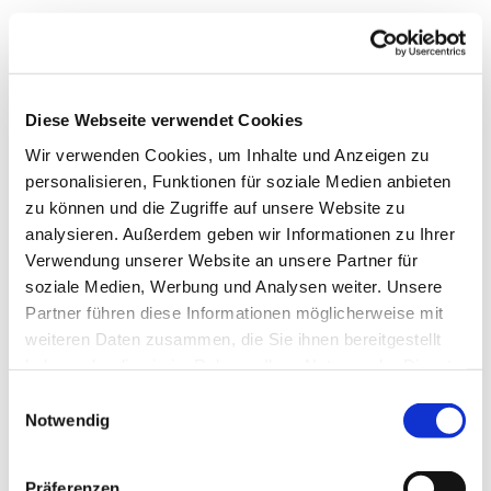
lklusmann[at]hs-bremerhaven[dot]de
Email:
Diese Webseite verwendet Cookies
Postal Address:
An der Karlstadt 8
Wir verwenden Cookies, um Inhalte und Anzeigen zu
27568 Bremerhaven
personalisieren, Funktionen für soziale Medien anbieten
zu können und die Zugriffe auf unsere Website zu
analysieren. Außerdem geben wir Informationen zu Ihrer
Office:
An der Karlstadt 6
Verwendung unserer Website an unsere Partner für
27568 Bremerhaven
soziale Medien, Werbung und Analysen weiter. Unsere
Partner führen diese Informationen möglicherweise mit
Room:
Z1330
weiteren Daten zusammen, die Sie ihnen bereitgestellt
haben oder die sie im Rahmen Ihrer Nutzung der Dienste
gesammelt haben.
Einwilligungsauswahl
Notwendig
Präferenzen