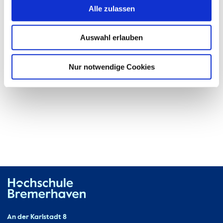
Alle zulassen
"Gründung, Innovation, Führung" (GIF,
2018-2023).
Auswahl erlauben
Nur notwendige Cookies
Hochschule Bremerhaven
Contact
An der Karlstadt 8