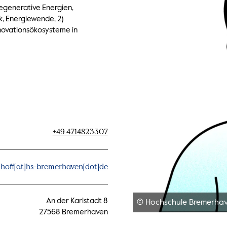
egenerative Energien,
, Energiewende, 2)
nnovationsökosysteme in
+49 4714823307
nhoff[at]hs-bremerhaven[dot]de
An der Karlstadt 8
© Hochschule Bremerha
27568 Bremerhaven