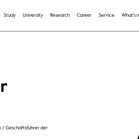
Study
University
Research
Career
Service
What's 
er
k / Geschäftsführer der