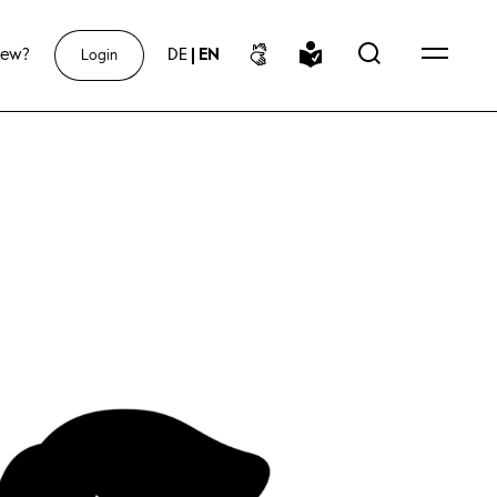
new?
DE
|
EN
Login