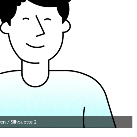
ven
/
Silhouette 2