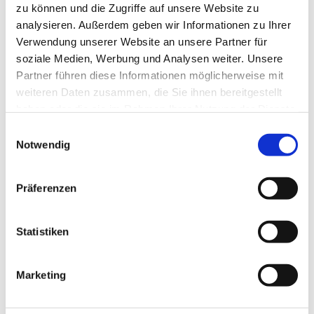
Functions:
Bewerber:innenmanagement
zu können und die Zugriffe auf unsere Website zu
analysieren. Außerdem geben wir Informationen zu Ihrer
Tasks:
Bewerber:innenmanagement
Verwendung unserer Website an unsere Partner für
soziale Medien, Werbung und Analysen weiter. Unsere
Partner führen diese Informationen möglicherweise mit
Termin vereinbaren
weiteren Daten zusammen, die Sie ihnen bereitgestellt
haben oder die sie im Rahmen Ihrer Nutzung der Dienste
gesammelt haben.
Einwilligungsauswahl
+49 4714823498
Phone No.:
Notwendig
+49 1734638581
Mobile:
Präferenzen
Statistiken
spuncken[at]hs-bremerhaven[dot]de
Email:
Marketing
Postal Address:
An der Karlstadt 8
27568 Bremerhaven