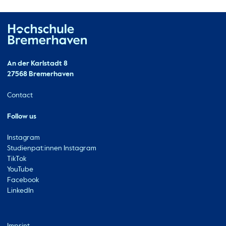
Hochschule Bremerhaven
Contact
An der Karlstadt 8
27568 Bremerhaven
Ressourcen
Contact
Follow us
Instagram
Studienpat:innen Instagram
TikTok
YouTube
Facebook
LinkedIn