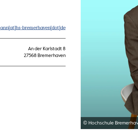
ann[at]hs-bremerhaven[dot]de
An der Karlstadt 8
27568 Bremerhaven
© Hochschule Bremerha