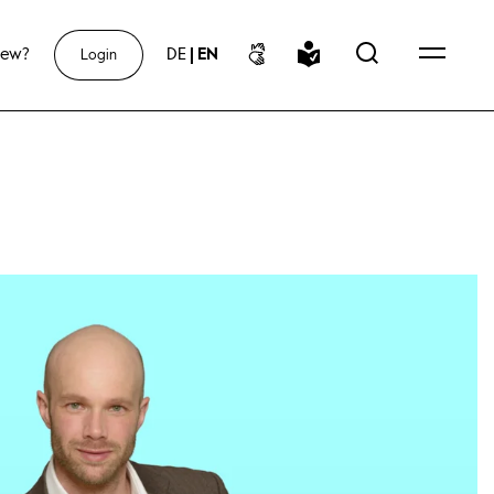
new?
DE
|
EN
Login