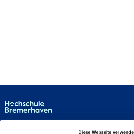
Hochschule Bremerhaven
Contact
An der Karlstadt 8
27568 Bremerhaven
Diese Webseite verwende