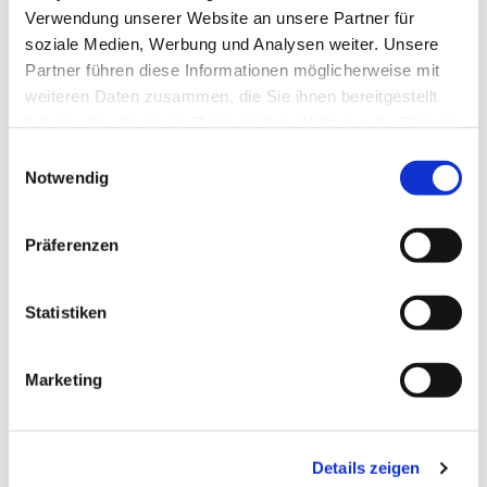
Verwendung unserer Website an unsere Partner für
Termin vereinbaren
soziale Medien, Werbung und Analysen weiter. Unsere
Partner führen diese Informationen möglicherweise mit
weiteren Daten zusammen, die Sie ihnen bereitgestellt
+49 4714823373
Phone No.:
haben oder die sie im Rahmen Ihrer Nutzung der Dienste
gesammelt haben.
Einwilligungsauswahl
shils[at]hs-bremerhaven[dot]de
Email:
Notwendig
berufungsmanagement[at]hs-
Secondary
Präferenzen
bremerhaven[dot]de
Email:
Statistiken
Postal Address:
An der Karlstadt 8
27568 Bremerhaven
Marketing
Office:
Theodor-Heuss-Platz 1-3
27568 Bremerhaven
Details zeigen