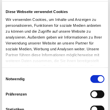
Diese Webseite verwendet Cookies
Wir verwenden Cookies, um Inhalte und Anzeigen zu
personalisieren, Funktionen für soziale Medien anbieten
zu können und die Zugriffe auf unsere Website zu
analysieren. Außerdem geben wir Informationen zu Ihrer
Verwendung unserer Website an unsere Partner für
soziale Medien, Werbung und Analysen weiter. Unsere
© Hochschule Bremerhaven
/
Sylwia Solinski
Partner führen diese Informationen möglicherweise mit
weiteren Daten zusammen, die Sie ihnen bereitgestellt
haben oder die sie im Rahmen Ihrer Nutzung der Dienste
Department:
Accounting and Finance
gesammelt haben.
Einwilligungsauswahl
Notwendig
Präferenzen
Postal Address:
An der Karlstadt 8
27568 Bremerhaven
Statistiken