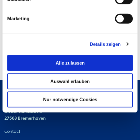
Marketing
Details zeigen
Alle zulassen
Auswahl erlauben
Nur notwendige Cookies
Hochschule Bremerhaven
Contact
An der Karlstadt 8
27568 Bremerhaven
Ressourcen
Contact