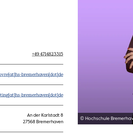
+49 4714823315
lovre[at]hs-bremerhaven[dot]de
ting[at]hs-bremerhaven[dot]de
An der Karlstadt 8
© Hochschule Bremerha
27568 Bremerhaven