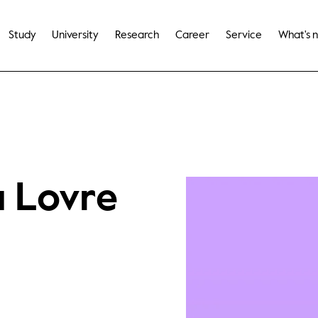
Study
University
Research
Career
Service
What's 
a Lovre