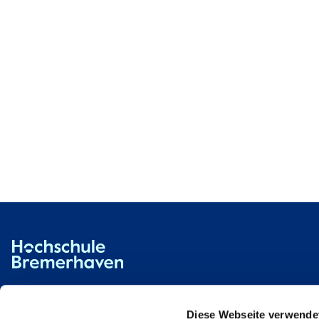
Hochschule Bremerhaven
Contact
An der Karlstadt 8
27568 Bremerhaven
Diese Webseite verwende