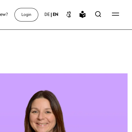
new?
DE
|
EN
Login