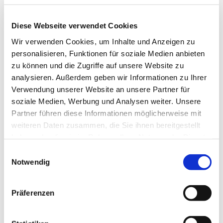
Diese Webseite verwendet Cookies
Wir verwenden Cookies, um Inhalte und Anzeigen zu
personalisieren, Funktionen für soziale Medien anbieten
zu können und die Zugriffe auf unsere Website zu
analysieren. Außerdem geben wir Informationen zu Ihrer
Verwendung unserer Website an unsere Partner für
soziale Medien, Werbung und Analysen weiter. Unsere
© Hochschule Bremerhaven
/
Silhouette 2
Partner führen diese Informationen möglicherweise mit
weiteren Daten zusammen, die Sie ihnen bereitgestellt
haben oder die sie im Rahmen Ihrer Nutzung der Dienste
gesammelt haben.
Einwilligungsauswahl
Postal Address:
An der Karlstadt 8
Notwendig
27568 Bremerhaven
Präferenzen
Secondary Office:
Karlsburg 7
27568 Bremerhaven