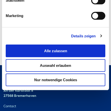
Statistiken
Marketing
Details zeigen
Alle zulassen
Auswahl erlauben
Nur notwendige Cookies
Hochschule Bremerhaven
Contact
An der Karlstadt 8
27568 Bremerhaven
Ressourcen
Contact