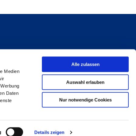
Alle zulassen
le Medien
ir
Auswahl erlauben
, Werbung
ren Daten
Nur notwendige Cookies
ienste
lity
g
Details zeigen