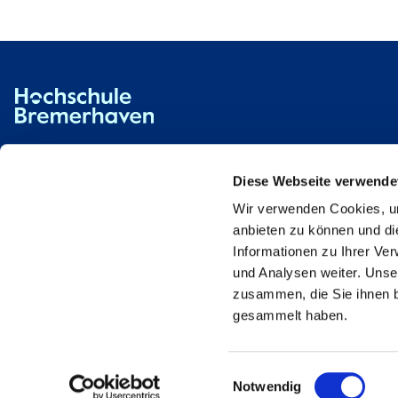
Hochschule Bremerhaven
Contact
An der Karlstadt 8
27568 Bremerhaven
Diese Webseite verwende
Wir verwenden Cookies, um
Ressourcen
Contact
anbieten zu können und di
Informationen zu Ihrer Ve
und Analysen weiter. Unse
zusammen, die Sie ihnen b
gesammelt haben.
Einwilligungsauswahl
Notwendig