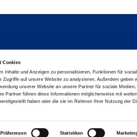
Follow us
t Cookies
Instagram
 Inhalte und Anzeigen zu personalisieren, Funktionen für sozia
Studienpat:innen Instagram
e Zugriffe auf unsere Website zu analysieren. Außerdem geben w
TikTok
rwendung unserer Website an unsere Partner für soziale Medien
YouTube
re Partner führen diese Informationen möglicherweise mit weite
Facebook
ereitgestellt haben oder die sie im Rahmen Ihrer Nutzung der D
LinkedIn
Metabar
Imprint
data privacy
Declaration on accessibi
Präferenzen
Statistiken
Marketin