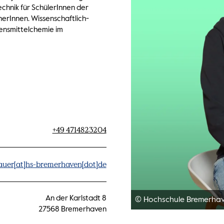
chnik für SchülerInnen der
herInnen. Wissenschaftlich-
bensmittelchemie im
+49 4714823204
uer[at]hs-bremerhaven[dot]de
An der Karlstadt 8
© Hochschule Bremerha
27568 Bremerhaven