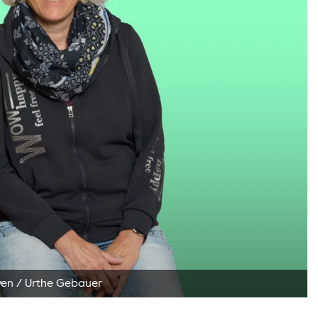
ven
/
Urthe Gebauer