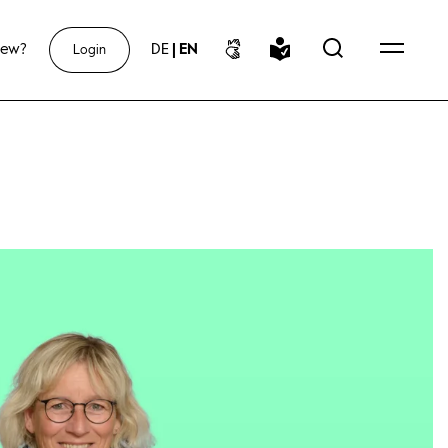
new?
DE
|
EN
Login