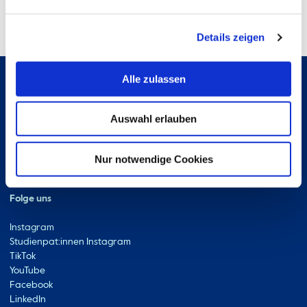
beachten Sie auch die ergänzenden Hinweise)
Details zeigen
Alle zulassen
Hochschule Bremerhaven
Auswahl erlauben
Kontakt
An der Karlstadt 8
27568 Bremerhaven
Nur notwendige Cookies
Ressourcen
Kontakt
Folge uns
Instagram
Studienpat:innen Instagram
TikTok
YouTube
Facebook
LinkedIn