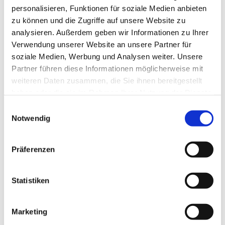
personalisieren, Funktionen für soziale Medien anbieten
zu können und die Zugriffe auf unsere Website zu
© Hochschule Bremerhaven
/
Studierende im
analysieren. Außerdem geben wir Informationen zu Ihrer
Selbstlernraum
Verwendung unserer Website an unsere Partner für
soziale Medien, Werbung und Analysen weiter. Unsere
Englisch-Vorbereitungskurs
Partner führen diese Informationen möglicherweise mit
weiteren Daten zusammen, die Sie ihnen bereitgestellt
(online)
haben oder die sie im Rahmen Ihrer Nutzung der Dienste
gesammelt haben.
Einwilligungsauswahl
Kursangebot in Kooperation mit dem Sprachenzentrum
Notwendig
der Hochschulen im Land Bremen. Studienvorbereitung
und Erfüllung von Zulassungskriterien* für den
Studiengang "International Tourism Management" (ITM).
Präferenzen
Bei ausreichend Plätzen können auch Studierende
anderer Studiengänge teilnehmen! Melden Sie sich also
bitte gerne an, sobald die Anmeldung freigeschaltet ist.
Statistiken
ITM-Studienanfänger*innen ohne C1-Nachweis haben
Vorrang.
Marketing
Englisch C1 (online) - empfohlen für ITM (bitte