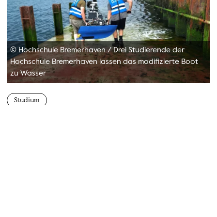
© Hochschule Bremerhaven
/
Drei Studierende der
Hochschule Bremerhaven lassen das modifizierte Boot
zu Wasser
Studium
Bremerhavener Studierende entwickeln für
DLR autonome Überwachungsplattform, um
Häfen sicherer zu machen
Ein Team aus drei Studierenden der Hochschule Bremerhaven und
Wissenschaftlern hat auf Helgoland erfolgreich ein autonomes
Boot mit Sensoren modifiziert und getestet. In Kooperation mit dem
Deutschen Zentrum für Luft- und Raumfahrt (DLR) entwickelten
die Studierenden eine modulare Plattform für das Boot, die künftig