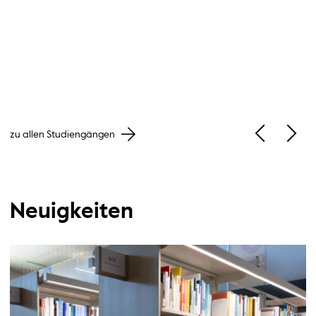
zu allen Studiengängen
Vorherige S
Nächs
Neuigkeiten