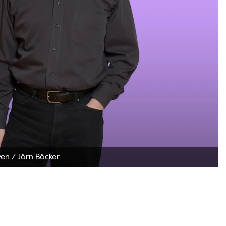
ven
/
Jörn Böcker