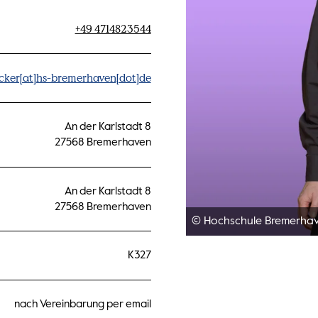
+49 4714823544
cker[at]hs-bremerhaven[dot]de
An der Karlstadt 8
27568 Bremerhaven
An der Karlstadt 8
27568 Bremerhaven
© Hochschule Bremerha
K327
nach Vereinbarung per email