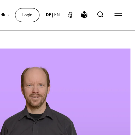
elles
DE
|
EN
Login