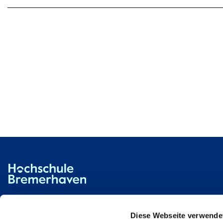
Hochschule Bremerhaven
Kontakt
An der Karlstadt 8
27568 Bremerhaven
Diese Webseite verwende