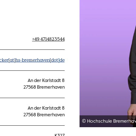
+49 4714823544
cker[at]hs-bremerhaven[dot]de
An der Karlstadt 8
27568 Bremerhaven
An der Karlstadt 8
27568 Bremerhaven
© Hochschule Bremerha
K327