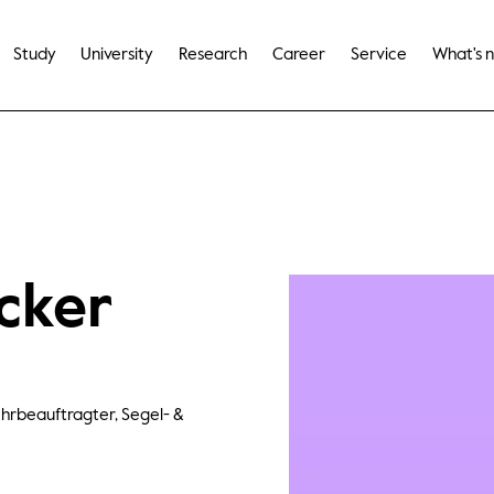
Study
University
Research
Career
Service
What's 
öcker
ehrbeauftragter, Segel- &