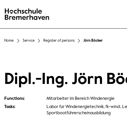
Hochschule Bremerhaven
Home
Service
Register of persons
Jörn Böcker
Dipl.-Ing. Jörn B
Functions:
Mitarbeiter im Bereich Windenergie
Tasks:
Labor für Windenergietechnik, fk-wind:, L
Sportbootführerscheinausbildung