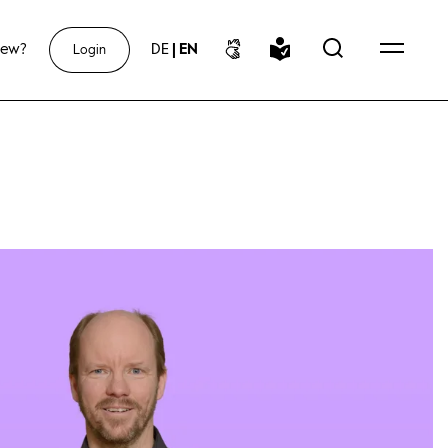
new?
DE
|
EN
Login