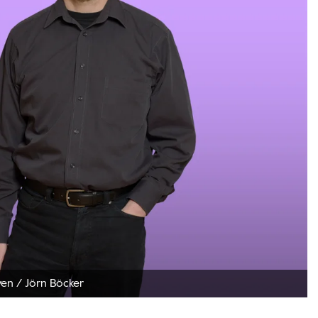
ven
/
Jörn Böcker