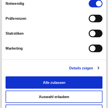
Notwendig
Präferenzen
Statistiken
Marketing
© Hochschule Bremerhaven
/
Professorin mit Tablet
Details zeigen
Vorbereitungskurse
Alle zulassen
Wintersemester 2026/27
Auswahl erlauben
Für Informationen zum jeweiligen Kursangebot klicken Sie
einfach auf die nachfolgenden Kurstitel!