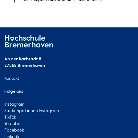
Hochschule Bremerhaven
Kontakt
An der Karlstadt 8
27568 Bremerhaven
Ressourcen
Kontakt
Folge uns
Instagram
Studienpat:innen Instagram
TikTok
YouTube
Facebook
LinkedIn