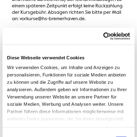
einem späteren Zeitpunkt erfolgt keine Rückzahlung
der Kursgebühr. Absagen richten Sie bitte per Mail
an: vorkurse@hs-bremerhaven.de.
Kursänderungen vorbehalten!
Wir wünschen Ihnen viel Spaß bei den
Vorbereitungskursen und einen erfolgreichen
Diese Webseite verwendet Cookies
Studienstart!
Wir verwenden Cookies, um Inhalte und Anzeigen zu
personalisieren, Funktionen für soziale Medien anbieten
zu können und die Zugriffe auf unsere Website zu
analysieren. Außerdem geben wir Informationen zu Ihrer
Verwendung unserer Website an unsere Partner für
soziale Medien, Werbung und Analysen weiter. Unsere
Partner führen diese Informationen möglicherweise mit
weiteren Daten zusammen, die Sie ihnen bereitgestellt
haben oder die sie im Rahmen Ihrer Nutzung der Dienste
gesammelt haben.
Einwilligungsauswahl