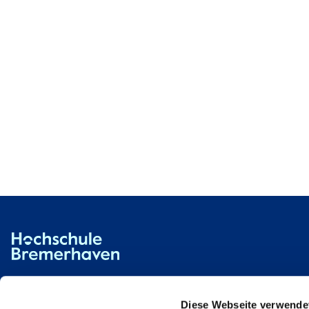
Hochschule Bremerhaven
Kontakt
An der Karlstadt 8
27568 Bremerhaven
Diese Webseite verwende