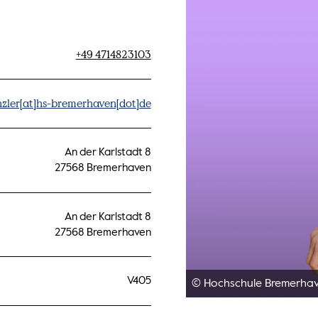
+49 4714823103
zler[at]hs-bremerhaven[dot]de
An der Karlstadt 8
27568 Bremerhaven
An der Karlstadt 8
27568 Bremerhaven
V405
© Hochschule Bremerha