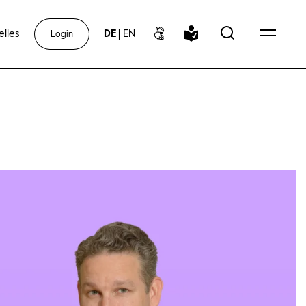
elles
DE
|
EN
Login