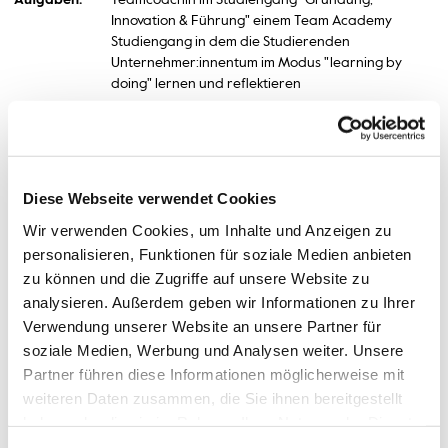
Aufgaben:
Teamcoachin im Studiengang "Gründung,
Innovation & Führung" einem Team Academy
Studiengang in dem die Studierenden
Unternehmer:innentum im Modus "learning by
doing" lernen und reflektieren
Termin vereinbaren
Diese Webseite verwendet Cookies
Wir verwenden Cookies, um Inhalte und Anzeigen zu
crohlfsen[at]hs-bremerhaven[dot]de
Email:
personalisieren, Funktionen für soziale Medien anbieten
zu können und die Zugriffe auf unsere Website zu
analysieren. Außerdem geben wir Informationen zu Ihrer
Postanschrift:
An der Karlstadt 8
Verwendung unserer Website an unsere Partner für
27568 Bremerhaven
soziale Medien, Werbung und Analysen weiter. Unsere
Partner führen diese Informationen möglicherweise mit
weiteren Daten zusammen, die Sie ihnen bereitgestellt
Social & Sustainable Entrepreneurship,
haben oder die sie im Rahmen Ihrer Nutzung der Dienste
Facilitating Sustainable Impact,
gesammelt haben.