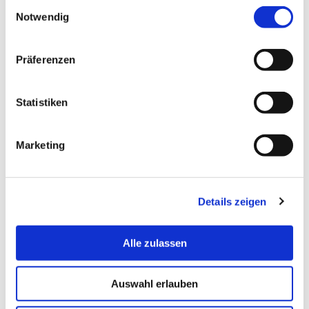
Einwilligungsauswahl
Transformation & Inner Work, Start-ups
Notwendig
& International Business
Präferenzen
Statistiken
Marketing
Details zeigen
Alle zulassen
Auswahl erlauben