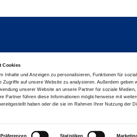
Folge uns
t Cookies
Instagram
 Inhalte und Anzeigen zu personalisieren, Funktionen für sozia
Studienpat:innen Instagram
e Zugriffe auf unsere Website zu analysieren. Außerdem geben w
TikTok
rwendung unserer Website an unsere Partner für soziale Medien
YouTube
re Partner führen diese Informationen möglicherweise mit weite
Facebook
ereitgestellt haben oder die sie im Rahmen Ihrer Nutzung der D
LinkedIn
Metabar
Impressum
Datenschutz
Erklärung zur Barrieref
Präferenzen
Statistiken
Marketin