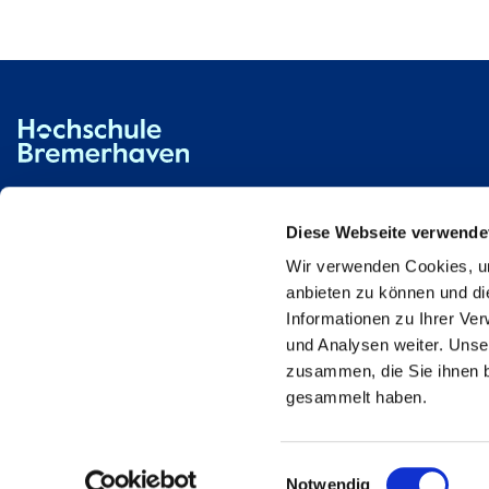
Hochschule Bremerhaven
Kontakt
An der Karlstadt 8
27568 Bremerhaven
Diese Webseite verwende
Wir verwenden Cookies, um
Ressourcen
Kontakt
anbieten zu können und di
Informationen zu Ihrer Ve
und Analysen weiter. Unse
zusammen, die Sie ihnen b
gesammelt haben.
Einwilligungsauswahl
Notwendig