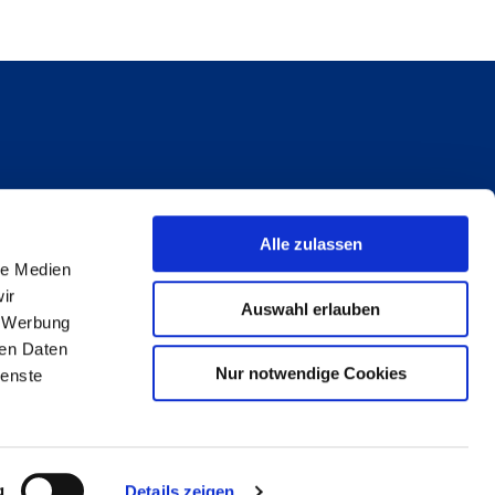
Alle zulassen
le Medien
ir
Auswahl erlauben
, Werbung
ren Daten
Nur notwendige Cookies
ienste
reiheit
g
Details zeigen