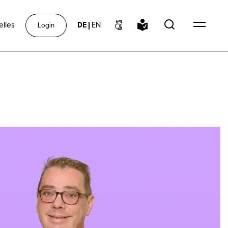
elles
DE
|
EN
Login