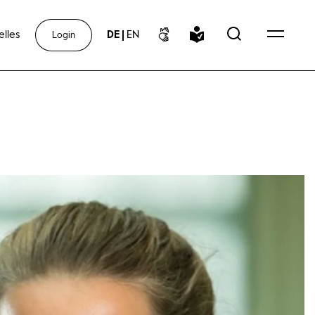
elles
DE
|
EN
Login