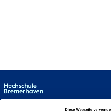
Hochschule Bremerhaven
Kontakt
An der Karlstadt 8
27568 Bremerhaven
Diese Webseite verwende