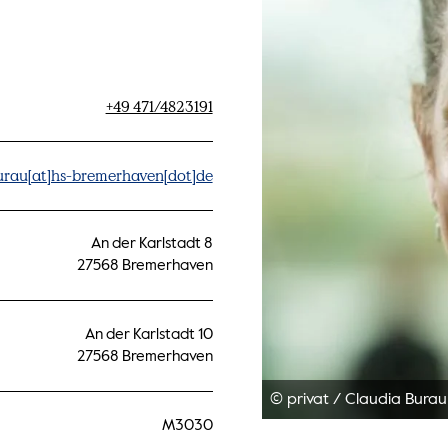
+49 471/4823191
urau[at]hs-bremerhaven[dot]de
An der Karlstadt 8
27568 Bremerhaven
An der Karlstadt 10
27568 Bremerhaven
© privat
/
Claudia Burau
M3030