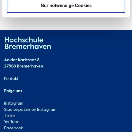
Nur notwendige Cookies
Hochschule Bremerhaven
Kontakt
An der Karlstadt 8
27568 Bremerhaven
Ressourcen
Kontakt
Folge uns
Instagram
Studienpat:innen Instagram
TikTok
YouTube
Facebook