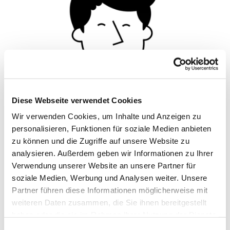
Diese Webseite verwendet Cookies
Wir verwenden Cookies, um Inhalte und Anzeigen zu
personalisieren, Funktionen für soziale Medien anbieten
© Hochschule Bremerhaven
/
Silhouette 2
zu können und die Zugriffe auf unsere Website zu
analysieren. Außerdem geben wir Informationen zu Ihrer
Verwendung unserer Website an unsere Partner für
soziale Medien, Werbung und Analysen weiter. Unsere
Pronomen: Herr
Partner führen diese Informationen möglicherweise mit
weiteren Daten zusammen, die Sie ihnen bereitgestellt
haben oder die sie im Rahmen Ihrer Nutzung der Dienste
gesammelt haben.