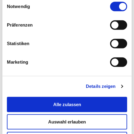
Einwilligungsauswahl
Notwendig
Termin vereinbaren
Präferenzen
fls[at]hs-bremerhaven[dot]de
Email:
Statistiken
dadler[at]hs-bremerhaven[dot]de
weitere Email:
Marketing
Postanschrift:
An der Karlstadt 8
27568 Bremerhaven
Details zeigen
Alle zulassen
Auswahl erlauben