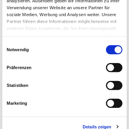
analysieren. Außerdem geben wir Informationen zu Ihrer
Fragen rund um die Hochschule, das Studienangebot oder
Verwendung unserer Website an unsere Partner für
auf der Suche nach einem bestimmten Ansprechpartner?
soziale Medien, Werbung und Analysen weiter. Unsere
Ob persönlich, telefonisch oder per Email - wir helfen
Partner führen diese Informationen möglicherweise mit
gerne weiter.
weiteren Daten zusammen, die Sie ihnen bereitgestellt
haben oder die sie im Rahmen Ihrer Nutzung der Dienste
gesammelt haben.
Einwilligungsauswahl
Notwendig
Präferenzen
Sprechen Sie uns
Statistiken
gerne an
Marketing
Details zeigen