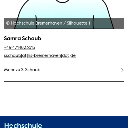
© Hochschule Bremerhaven
/
Silhouette 1
Samra Schaub
+49 4714823513
sschaub[at]hs-bremerhaven[dot]de
Mehr zu S. Schaub