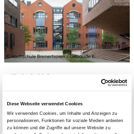
© Hochschule Bremerhaven
/
Gebäude K
Hochschul-Info
Liebe Hochschulangehörige, liebe Studierende, liebe
Ratsuchende,
Diese Webseite verwendet Cookies
die Hochschul-Info ist für Sie zu folgenden Zeiten geöffnet:
Montag bis Donnerstag 8-12 Uhr und 13-15 Uhr
Wir verwenden Cookies, um Inhalte und Anzeigen zu
personalisieren, Funktionen für soziale Medien anbieten
Freitag 8-12.30 Uhr
zu können und die Zugriffe auf unsere Website zu