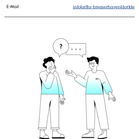
info[at]hs-bremerhaven[dot]de
E-Mail: