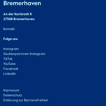
Hochschule Bremerhaven
Kontakt
An der Karlstadt 8
27568 Bremerhaven
Ressourcen
Kontakt
Folge uns
Instagram
Studienpat:innen Instagram
TikTok
YouTube
Facebook
LinkedIn
Metabar
Impressum
Datenschutz
Erklärung zur Barrierefreiheit