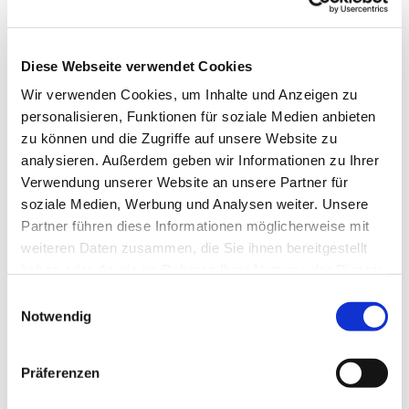
Application for exmatriculation
Diese Webseite verwendet Cookies
Antrag auf Teilzeitstudium
Wir verwenden Cookies, um Inhalte und Anzeigen zu
personalisieren, Funktionen für soziale Medien anbieten
zu können und die Zugriffe auf unsere Website zu
analysieren. Außerdem geben wir Informationen zu Ihrer
Prüfungsangelegenheiten
Verwendung unserer Website an unsere Partner für
soziale Medien, Werbung und Analysen weiter. Unsere
Partner führen diese Informationen möglicherweise mit
weiteren Daten zusammen, die Sie ihnen bereitgestellt
haben oder die sie im Rahmen Ihrer Nutzung der Dienste
Erklaerung zum Pruefungsruecktritt bei Krankheit
gesammelt haben.
Einwilligungsauswahl
Notwendig
Cancellation of an examination due to illness
Präferenzen