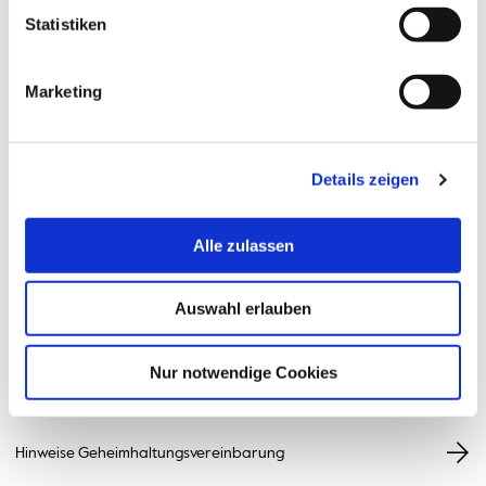
Antrag auf Prüferwechsel
Statistiken
Marketing
Application for a change of examiners
Details zeigen
Geheimhaltungsvereinbarung für Prüfungsarbeiten
Alle zulassen
Anmeldung zur Abschlussarbeit mit externen Prüfer:innen
Auswahl erlauben
Anmeldung zur Abschlussarbeit ohne externe Prüfer:innen
Nur notwendige Cookies
Hinweise Geheimhaltungsvereinbarung