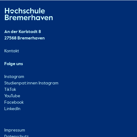
Hochschule Bremerhaven
Kontakt
An der Karlstadt 8
27568 Bremerhaven
Ressourcen
Kontakt
Folge uns
Instagram
Studienpat:innen Instagram
TikTok
YouTube
Facebook
LinkedIn
Metabar
Impressum
Datenschutz