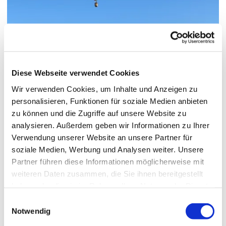
© Pexels / Dianne
/
Heißluftballon
Frische Luft
Diese Webseite verwendet Cookies
Hier gibt es viel frische Luft für frische Ideen. Meist weht eine
Wir verwenden Cookies, um Inhalte und Anzeigen zu
leichte Brise, die dich mit reichlich Denk-Sauerstoff versorgt. Und
personalisieren, Funktionen für soziale Medien anbieten
gelegentlich pusten orkanartige Windböen den Kopf tüchtig frei –
zu können und die Zugriffe auf unsere Website zu
zum Beispiel für die nächste Klausur.
analysieren. Außerdem geben wir Informationen zu Ihrer
Verwendung unserer Website an unsere Partner für
soziale Medien, Werbung und Analysen weiter. Unsere
Partner führen diese Informationen möglicherweise mit
weiteren Daten zusammen, die Sie ihnen bereitgestellt
haben oder die sie im Rahmen Ihrer Nutzung der Dienste
gesammelt haben.
Einwilligungsauswahl
Notwendig