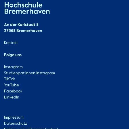
Hochschule Bremerhaven
Kontakt
An der Karlstadt 8
27568 Bremerhaven
Ressourcen
Kontakt
Folge uns
Instagram
Studienpat:innen Instagram
TikTok
YouTube
Facebook
LinkedIn
Metabar
Impressum
Datenschutz