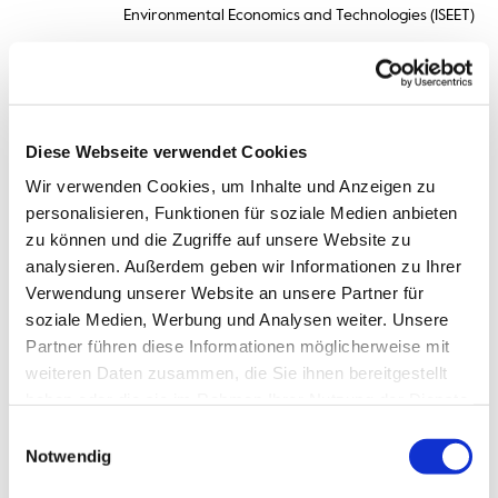
Environmental Economics and Technologies (ISEET)
Termin vereinbaren
Diese Webseite verwendet Cookies
Wir verwenden Cookies, um Inhalte und Anzeigen zu
dlompe[at]hs-bremerhaven[dot]de
Email:
personalisieren, Funktionen für soziale Medien anbieten
zu können und die Zugriffe auf unsere Website zu
analysieren. Außerdem geben wir Informationen zu Ihrer
Postanschrift:
An der Karlstadt 8
Verwendung unserer Website an unsere Partner für
27568 Bremerhaven
soziale Medien, Werbung und Analysen weiter. Unsere
Partner führen diese Informationen möglicherweise mit
Büro:
Columbusstraße 21
weiteren Daten zusammen, die Sie ihnen bereitgestellt
27568 Bremerhaven
haben oder die sie im Rahmen Ihrer Nutzung der Dienste
gesammelt haben.
Einwilligungsauswahl
Notwendig
Raum:
C209.1